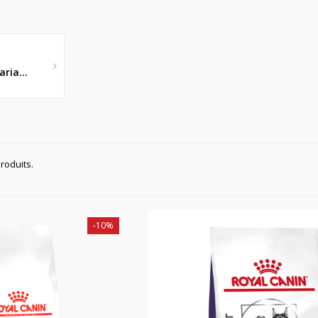
ria...
produits.
-10%