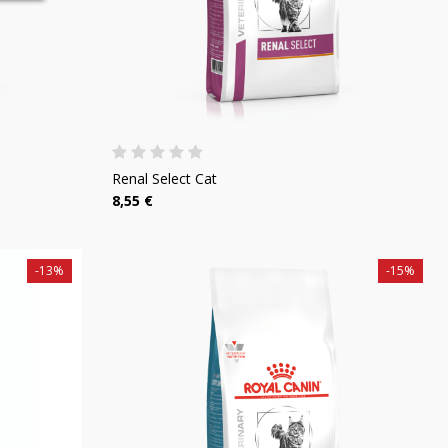
Renal Select Cat
8,55 €
-13%
-15%