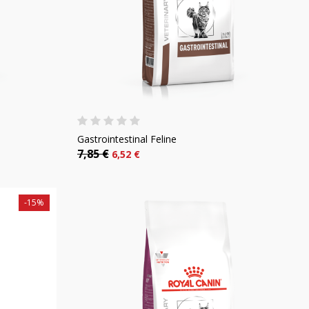
Gastrointestinal Feline
7,85 €
6,52 €
-15%