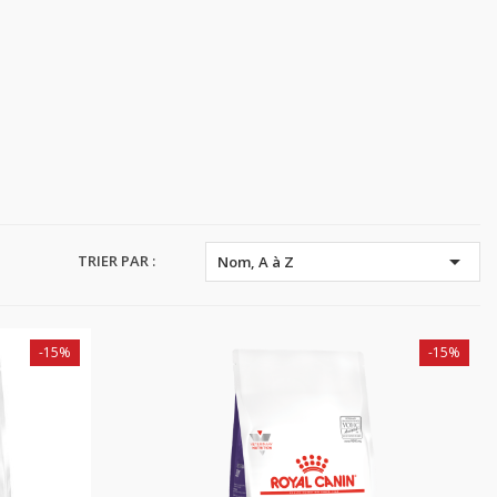

TRIER PAR :
Nom, A à Z
-15%
-15%