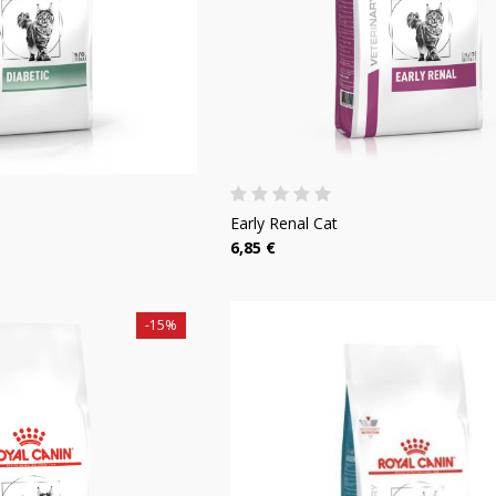
Early Renal Cat
6,85 €
-15%