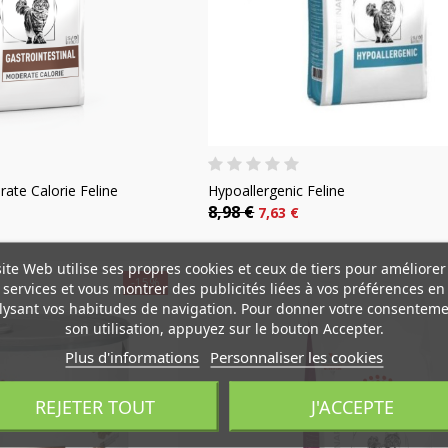
rate Calorie Feline
Hypoallergenic Feline
8,98 €
7,63 €
réer une liste d'envies
(modalTitle))
onnexion
site Web utilise ses propres cookies et ceux de tiers pour améliorer
-15%
services et vous montrer des publicités liées à vos préférences en
lysant vos habitudes de navigation. Pour donner votre consenteme
i lista de deseos
Nom de la liste d'envies
us devez être connecté pour ajouter des produits à votre liste d'envi
((confirmMessage))
son utilisation, appuyez sur le bouton Accepter.
Plus d'informations
Personnaliser les cookies
Crear nueva lista
((cancelText))
Annuler
((modalDeleteText)
Connexio
REJETER TOUT
J'ACCEPTE
Annuler
Créer une liste d'envie