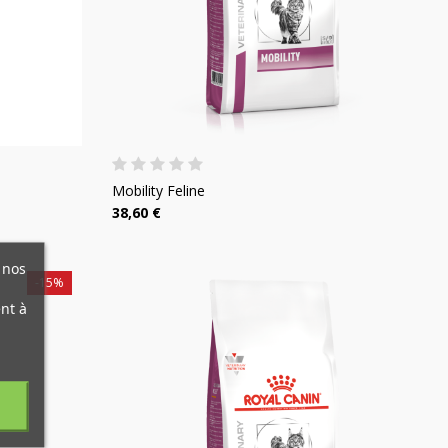
Mobility Feline
38,60 €
×
×
×
 nos
-15%
×
nt à
es.
)
n
s