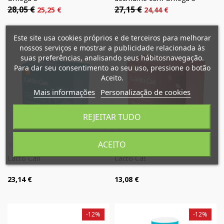
28,05 €
27,15 €
25,25 €
24,44 €
×
×
Criar lista de desejos
Este site usa cookies próprios e de terceiros para melhorar
×
Entrar
((modalTitle))
nossos serviços e mostrar a publicidade relacionada às
suas preferências, analisando seus hábitosnavegação.
×
Mi lista de deseos
Para dar seu consentimento ao seu uso, pressione o botão
Nome da lista de desejos
É necessário ter sessão iniciada para guardar produtos
((confirmMessage))
Aceito.
na sua lista de desejos.
Mais informações
Personalização de cookies
Crear nueva lista
add_circle_outline
((cancelText))
((modalDeleteText))
Cancelar
Entrar
REJEITAR TUDO
Cancelar
Criar lista de desejos
ACEITO
Lacto Can
Lacto Cat
23,14 €
13,08 €
-12%
-12%