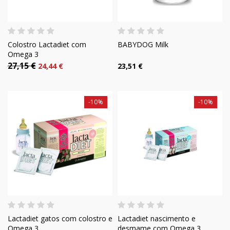
Colostro Lactadiet com
BABYDOG Milk
Omega 3
27,15 €
24,44 €
23,51 €
-10%
-10%
Lactadiet gatos com colostro e
Lactadiet nascimento e
Omega 3
desmame com Omega 3