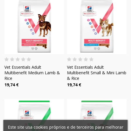
Vet Essentials Adult
Vet Essentials Adult
Multibenefit Medium Lamb &
Multibenefit Small & Mini Lamb
Rice
& Rice
19,74 €
19,74 €
×
×
Criar lista de desejos
Este site usa cookies próprios e de terceiros para melhorar
Entrar