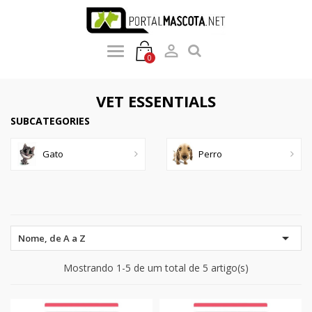

0
VET ESSENTIALS
SUBCATEGORIES
Gato
Perro

Nome, de A a Z
Mostrando 1-5 de um total de 5 artigo(s)