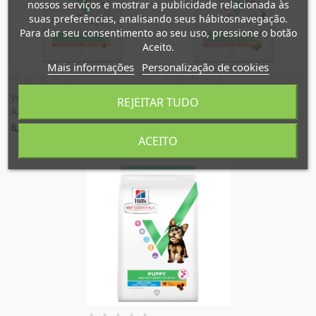
×
((modalTitle))
nossos serviços e mostrar a publicidade relacionada às
suas preferências, analisando seus hábitosnavegação.
×
Mi lista de deseos
Para dar seu consentimento ao seu uso, pressione o botão
Nome da lista de desejos
É necessário ter sessão iniciada para guardar produtos
((confirmMessage))
Aceito.
na sua lista de desejos.
Mais informações
Personalização de cookies
Crear nueva lista
add_circle_outline
((cancelText))
((modalDeleteText))
Vet Essentials Puppy
Vet Essentials Puppy
Cancelar
Entrar
REJEITAR TUDO
Cancelar
Criar lista de desejos
ActivBiome Large Breed
ActivBiome Medium
6,29 €
19,79 €
ACEITO