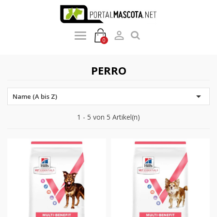

0
PERRO

Name (A bis Z)
1 - 5 von 5 Artikel(n)