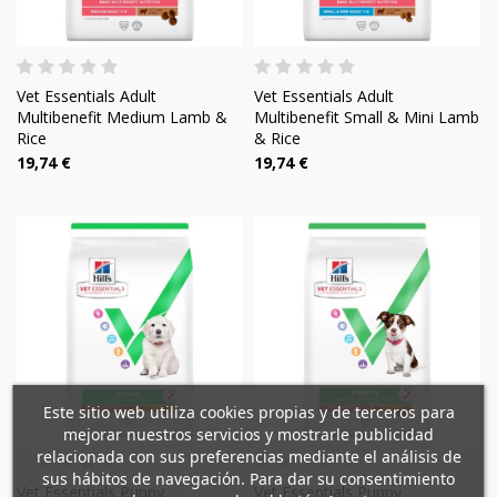
Vet Essentials Adult
Vet Essentials Adult
Multibenefit Medium Lamb &
Multibenefit Small & Mini Lamb
Rice
& Rice
19,74 €
19,74 €
×
×
Wunschliste erstellen
Este sitio web utiliza cookies propias y de terceros para
×
Anmelden
((modalTitle))
mejorar nuestros servicios y mostrarle publicidad
relacionada con sus preferencias mediante el análisis de
×
Mi lista de deseos
sus hábitos de navegación. Para dar su consentimiento
Name der Wunschliste
Sie müssen angemeldet sein, um Artikel Ihrer
Vet Essentials Puppy
Vet Essentials Puppy
((confirmMessage))