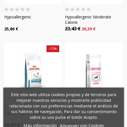
Hypoallergenic
Hypoallergenic Moderate
Calorie
23,43 €
25,86 €
20,39 €
-15%
×
×
Wunschliste erstellen
Este sitio web utiliza cookies propias y de terceros para
×
Anmelden
((modalTitle))
mejorar nuestros servicios y mostrarle publicidad
relacionada con sus preferencias mediante el análisis de
×
Mi lista de deseos
sus hábitos de navegación. Para dar su consentimiento
Name der Wunschliste
Sie müssen angemeldet sein, um Artikel Ihrer
Hypoallergenic Small Dog
JUNIOR
((confirmMessage))
sobre su uso pulse el botón Acepto.
Wunschliste hinzufügen zu können.
16,51 €
14,03 €
36,38 €
Más información
Anpassen von Cookies
Crear nueva lista
add_circle_outline