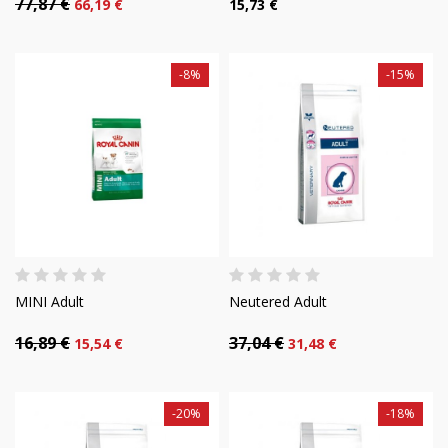
77,87 €
66,19 €
15,73 €
-8%
-15%
MINI Adult
Neutered Adult
16,89 €
37,04 €
15,54 €
31,48 €
-20%
-18%