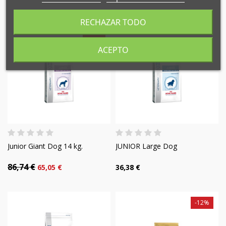
((cancelText))
((modalDeleteText))
Abbrechen
Anmelden
RECHAZAR TODO
Abbrechen
Wunschliste erstellen
-25%
ACEPTO
Junior Giant Dog 14 kg.
JUNIOR Large Dog
86,74 €
65,05 €
36,38 €
-12%