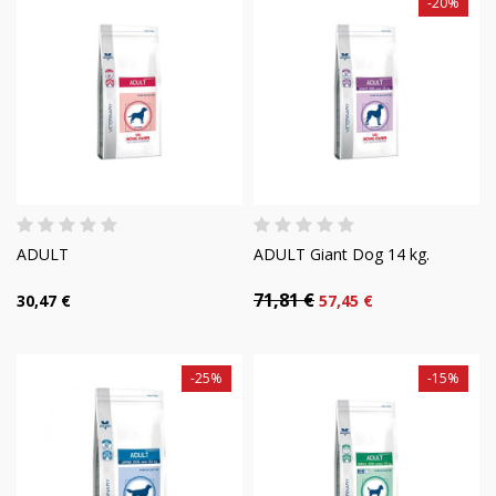
-20%
ADULT
ADULT Giant Dog 14 kg.
71,81 €
30,47 €
57,45 €
-25%
-15%