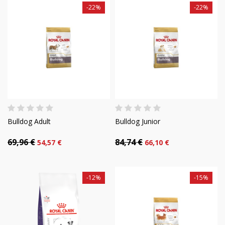
-22%
-22%
Bulldog Adult
Bulldog Junior
69,96 €
84,74 €
54,57 €
66,10 €
-12%
-15%