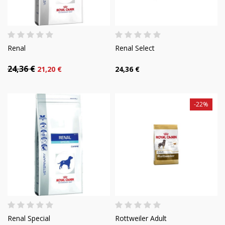
Renal
Renal Select
24,36 €
21,20 €
24,36 €
-22%
Renal Special
Rottweiler Adult