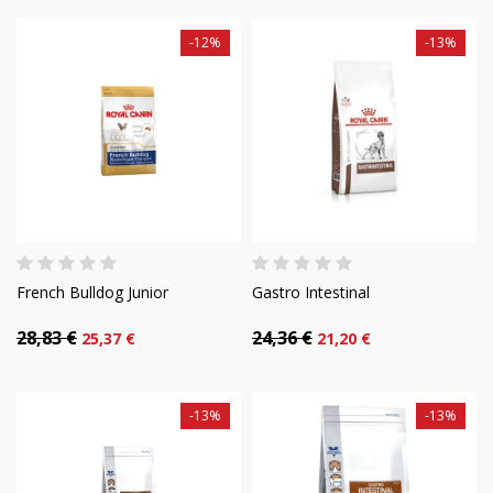
-12%
-13%
French Bulldog Junior
Gastro Intestinal
28,83 €
24,36 €
25,37 €
21,20 €
-13%
-13%