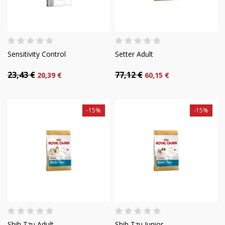
Sensitivity Control
Setter Adult
23,43 €
77,12 €
20,39 €
60,15 €
-15%
-15%
Shih Tzu Adult
Shih Tzu Junior