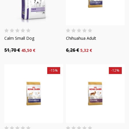
Calm Small Dog
Chihuahua Adult
51,70 €
6,26 €
45,50 €
5,32 €
-15%
-12%