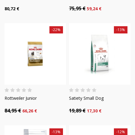
75,95 €
80,72 €
59,24 €
-22%
-13%
Rottweiler Junior
Satiety Small Dog
84,95 €
19,89 €
66,26 €
17,30 €
-13%
-12%