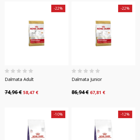
-22%
-22%
Dalmata Adult
Dalmata Junior
74,96 €
86,94 €
58,47 €
67,81 €
-10%
-12%